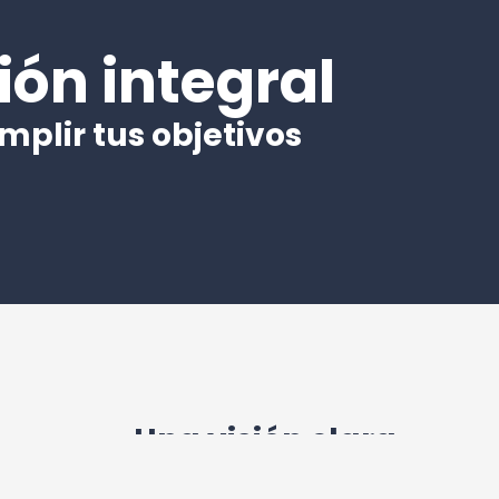
ión integral
mplir tus objetivos
Una visión clara
ueva visión de todo el ecosistema inmobiliario.