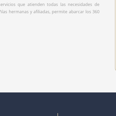
ervicios que atienden todas las necesidades de
ñías hermanas y afiliadas, permite abarcar los 360