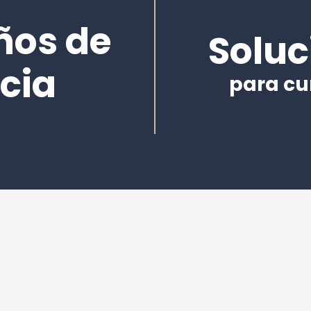
ños de
Soluc
cia
para cu
Una n