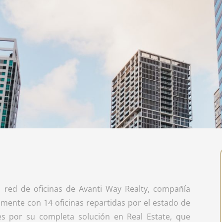
a red de oficinas de Avanti Way Realty, compañía
mente con 14 oficinas repartidas por el estado de
es por su completa solución en Real Estate, que