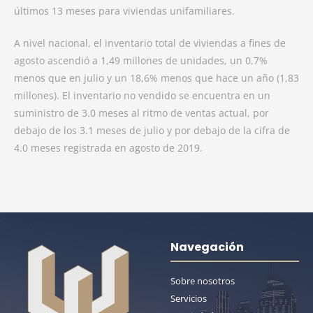
últimos 13 meses para viviendas unifamiliares.
A nivel nacional, el inventario total de viviendas a fines de
agosto ascendió a 1,49 millones de unidades, un 0,7%
menos que en julio y un 18,6% menos que hace un año (1,83
millones). El inventario no vendido se encuentra en un
suministro de 3.0 meses al ritmo de ventas actual, por
debajo de los 3.1 meses de julio y por debajo de la cifra de
4.0 meses registrada en agosto de 2019.
Navegación
Sobre nosotros
Servicios