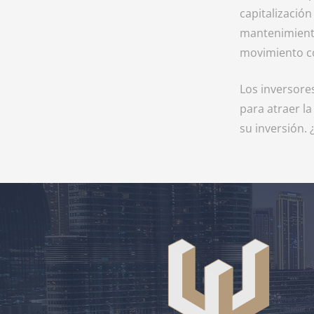
capitalización
mantenimiento
movimiento c
Los inversore
para atraer l
su inversión.