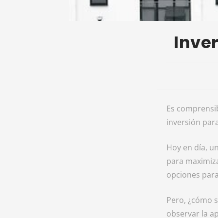
Inver
Es comprensib
inversión par
Hoy en día, u
para maximiza
opciones para
Pero, ¿cómo s
observar la ap