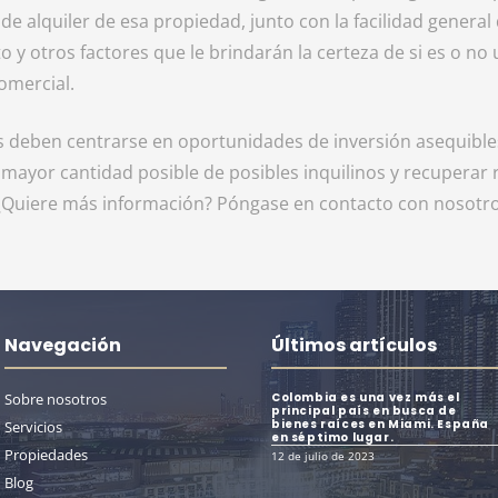
 de alquiler de esa propiedad, junto con la facilidad general
 y otros factores que le brindarán la certeza de si es o no
omercial.
s deben centrarse en oportunidades de inversión asequibl
a mayor cantidad posible de posibles inquilinos y recupera
 ¿Quiere más información? Póngase en contacto con nosotro
Navegación
Últimos artículos
Sobre nosotros
Colombia es una vez más el
principal país en busca de
bienes raíces en Miami. España
Servicios
en séptimo lugar.
Propiedades
12 de julio de 2023
Blog