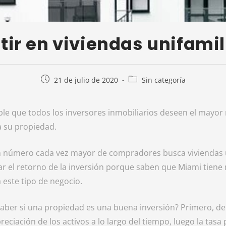
tir en viviendas unifami
21 de julio de 2020
Sin categoría
le que todos los inversores inmobiliarios deseen el mayor 
a su propiedad.
n número cada vez mayor de compradores busca viviendas u
r el retorno de la inversión porque saben que Miami tien
 este tipo de negocio.
aber si una propiedad es una buena inversión? Primero, 
reciación de los activos a lo largo del tiempo, luego la tasa