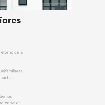
liares
retorno de la
nifamiliares
e muchas
debemos
 potencial de